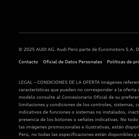
© 2025 AUDI AG. Audi Perú parte de Euromotors S.A. D
Contacto
Oficial de Datos Personales
Políticas de pr
LEGAL – CONDICIONES DE LA OFERTA Imágenes referenciales. Los modelos y versiones que muestran las imágenes son sólo referenciales y contienen equipamiento y características que pueden no corresponder a la oferta real dispuesta por el fabricante como disponible para el mercado del Perú. Para conocer la configuración actual de cada modelo consulte al Concesionario Oficial de su preferencia, y solicite una prueba de manejo y de producto para apreciar los alcances, funcionalidades, restricciones, limitaciones y condiciones de los controles, sistemas, componentes, accesorios y equipamiento en general. El vehículo podría presentar botones, interruptores, testigos y/o indicativos de funciones o sistemas no instalados, inactivos y que no están disponibles para el mercado peruano, por lo que no forman parte de la oferta a pesar de la presencia de los botones o señales indicativas. No todo el equipamiento, especificaciones, características y prestaciones detalladas en el Manual del Propietario, o incluso en las imágenes promocionales e ilustrativas, están disponibles en la versión del modelo ofrecido al mercado peruano y tampoco forman parte de la oferta, dado que, para el Perú, no todas las especificaciones están disponibles y varían. Las características, nomenclatura, equipamiento, especificaciones y magnitudes descritas en la ficha técnica del vehículo podrían ser suprimidas, modificadas, cambiadas o ser variadas sin previo aviso, y/o estar sujetas a restricciones y limitaciones según versión del modelo y configuración y procesos de producción del fabricante. Algunos accesorios no esenciales para el funcionamiento del vehículo podrían haber sido instalados de manera local en el Perú y no ser necesariamente de la marca del vehículo, tales como (sin ser limitadas a estos) el equipo de sonido, sistema eléctrico de lunas levadizas, pisos de jebe, sistema de alarma, sistema de cierre centralizado, barras portaequipaje, neumáticos, turbo timer, cámaras de retroceso, frontales y/o de ubicación, sensores de retroceso, frontales y/o de posicionamiento, láminas de seguridad, neblineros, sistema de gas, etc.; dichos accesorios han sido aprobados, autorizados y son aptos para su uso en los vehículos de la marca y gozan de garantía. Los detalles, características y equipamiento de la ficha técnica de cada vehículo podrían variar sin previo aviso, y/o estar sujetas a restricciones, supresiones, modificaciones, cambios, variaciones y limitaciones según versión del modelo, o cambios que se sujetan a las disposiciones y procesos de producción del fabricante. Las características y especificaciones de conectividad requieren de un dispositivo celular móvil compatible con los sistemas y funciones del vehículo, e internet móvil; en tal sentido, durante el uso del Sistema Multimedia de Infoentretenimiento y/o de la Carga Inalámbrica por Inducción (en los modelos y versiones que los tengan), se podrían presentar dificultades de conectividad y/o de funcionamiento por incompatibilidad con determinadas marcas y modelos de teléfono celular, en función de las características físicas y/o de los sistemas operativos que utilizan dichos aparatos móviles, y/o luego de que los mismos sean actualizados, y/o en función de la señal y conectividad de los celulares recibidas por su operador, lo cual, se deja expresa constancia no constituyen falla