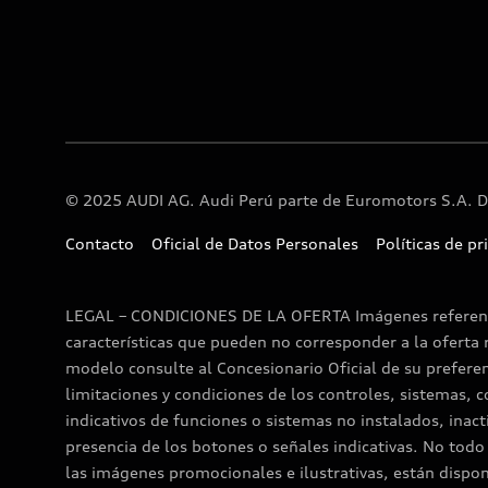
© 2025 AUDI AG. Audi Perú parte de Euromotors S.A. D
Contacto
Oficial de Datos Personales
Políticas de pr
LEGAL – CONDICIONES DE LA OFERTA Imágenes referenciales. Los modelos y versiones que muestran las imágenes son sólo referenciales y contienen equipamiento y características que pueden no corresponder a la oferta real dispuesta por el fabricante como disponible para el mercado del Perú. Para conocer la configuración actual de cada modelo consulte al Concesionario Oficial de su preferencia, y solicite una prueba de manejo y de producto para apreciar los alcances, funcionalidades, restricciones, limitaciones y condiciones de los controles, sistemas, componentes, accesorios y equipamiento en general. El vehículo podría presentar botones, interruptores, testigos y/o indicativos de funciones o sistemas no instalados, inactivos y que no están disponibles para el mercado peruano, por lo que no forman parte de la oferta a pesar de la presencia de los botones o señales indicativas. No todo el equipamiento, especificaciones, características y prestaciones detalladas en el Manual del Propietario, o incluso en las imágenes promocionales e ilustrativas, están disponibles en la versión del modelo ofrecido al mercado peruano y tampoco forman parte de la oferta, dado que, para el Perú, no todas las especificaciones están disponibles y varían. Las características, nomenclatura, equipamiento, especificaciones y magnitudes descritas en la ficha técnica del vehículo podrían ser suprimidas, modificadas, cambiadas o ser variadas sin previo aviso, y/o estar sujetas a restricciones y limitaciones según versión del modelo y configuración y procesos de producción del fabricante. Algunos accesorios no esenciales para el funcionamiento del vehículo podrían haber sido instalados de manera local en el Perú y no ser necesariamente de la marca del vehículo, tales como (sin ser limitadas a estos) el equipo de sonido, sistema eléctrico de lunas levadizas, pisos de jebe, sistema de alarma, sistema de cierre centralizado, barras portaequipaje, neumáticos, turbo timer, cámaras de retroceso, frontales y/o de ubicación, sensores de retroceso, frontales y/o de posicionamiento, láminas de seguridad, neblineros, sistema de gas, etc.; dichos accesorios han sido aprobados, autorizados y son aptos para su uso en los vehículos de la marca y gozan de garantía. Los detalles, características y equipamiento de la ficha técnica de cada vehículo podrían variar sin previo aviso, y/o estar sujetas a restricciones, supresiones, modificaciones, cambios, variaciones y limitaciones según versión del modelo, o cambios que se sujetan a las disposiciones y procesos de producción del fabricante. Las características y especificaciones de conectividad requieren de un dispositivo celular móvil compatible con los sistemas y funciones del vehículo, e internet móvil; en tal sentido, durante el uso del Sistema Multimedia de Infoentretenimiento y/o de la Carga Inalámbrica por Inducción (en los modelos y versiones que los tengan), se podrían presentar dificultades de conectividad y/o de funcionamiento por incompatibilidad con determinadas marcas y modelos de teléfono celular, en función de las características físicas y/o de los sistemas operativos que utilizan dichos aparatos móviles, y/o luego de que los mismos sean actualizados, y/o en función de la señal y conectividad de los celulares recibidas por su operador, lo cual, se deja expresa constancia no constituyen falla