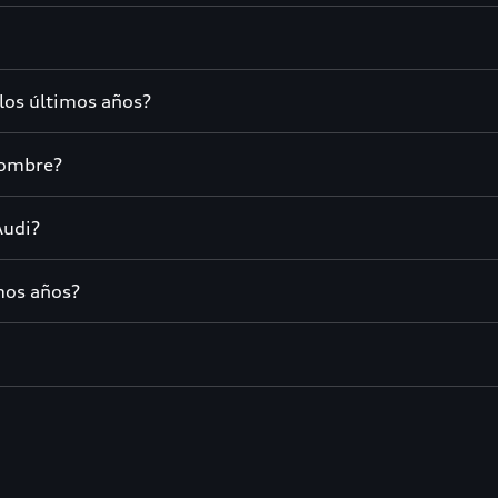
los últimos años?
nombre?
Audi?
mos años?