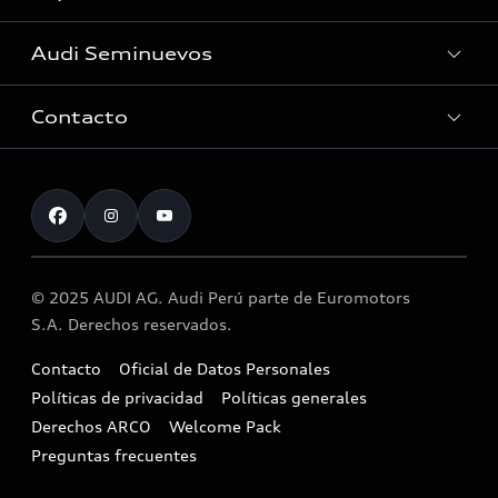
Concesionarios
Audi Seminuevos
Noticias
Solicitud de cita online
Audi Plus
Contacto
Buscador
Accesorios Originales
Actualice sus datos
Atención al cliente
Programa Audi Check
📖 Libro de Reclamaciones
© 2025 AUDI AG. Audi Perú parte de Euromotors
Llamado a revisión airbag Takata
S.A. Derechos reservados.
Aspectos legales
Contacto
Oficial de Datos Personales
Políticas de privacidad
Políticas generales
Derechos ARCO
Welcome Pack
Preguntas frecuentes