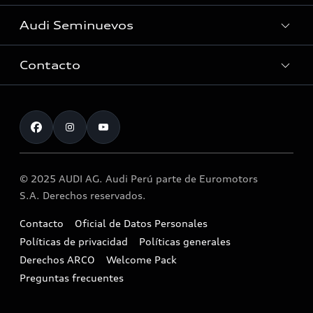
Concesionarios
Audi Seminuevos
Noticias
Solicitud de cita online
Audi Plus
Contacto
Buscador
Accesorios Originales
Actualice sus datos
Atención al cliente
Programa Audi Check
📖 Libro de Reclamaciones
© 2025 AUDI AG. Audi Perú parte de Euromotors
Llamado a revisión airbag Takata
S.A. Derechos reservados.
Aspectos legales
Contacto
Oficial de Datos Personales
Políticas de privacidad
Políticas generales
Derechos ARCO
Welcome Pack
Preguntas frecuentes