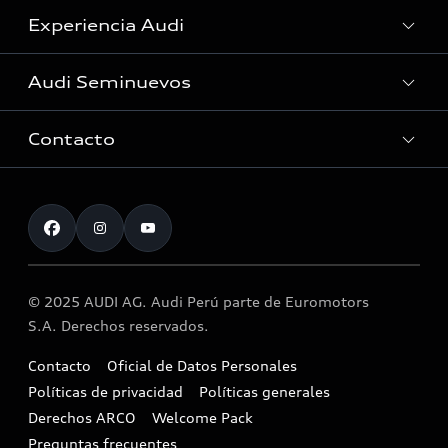
Experiencia Audi
Audi Service
Concesionarios
Audi Seminuevos
Noticias
Solicitud de cita online
Audi Plus
Contacto
Buscador
Accesorios Originales
Actualice sus datos
Atención al cliente
Programa Audi Check
📖 Libro de Reclamaciones
© 2025 AUDI AG. Audi Perú parte de Euromotors
Llamado a revisión airbag Takata
S.A. Derechos reservados.
Aspectos legales
Contacto
Oficial de Datos Personales
Políticas de privacidad
Políticas generales
Derechos ARCO
Welcome Pack
Preguntas frecuentes